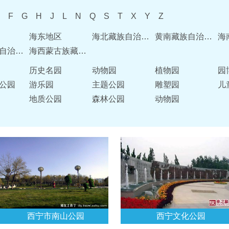
F
G
H
J
L
N
Q
S
T
X
Y
Z
海东地区
海北藏族自治州
黄南藏族自治州
玉树藏族自治州
海西蒙古族藏族自治州
历史名园
动物园
植物园
园
公园
游乐园
主题公园
雕塑园
儿
地质公园
森林公园
动物园
西宁市南山公园
西宁文化公园