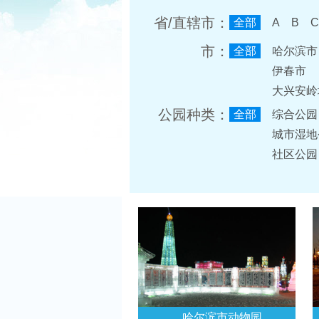
省/直辖市：
全部
A
B
C
市：
全部
哈尔滨市
伊春市
大兴安岭
公园种类：
全部
综合公园
城市湿地
社区公园
哈尔滨市动物园