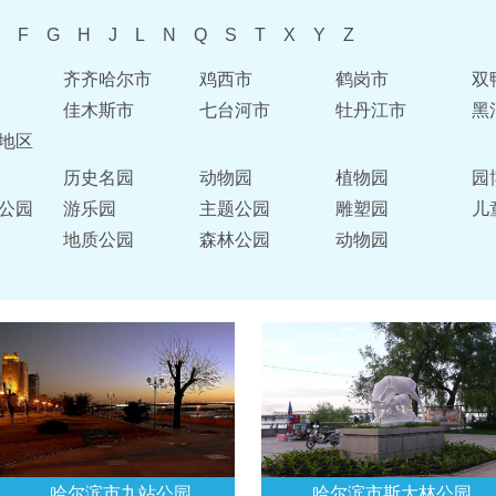
F
G
H
J
L
N
Q
S
T
X
Y
Z
齐齐哈尔市
鸡西市
鹤岗市
双
佳木斯市
七台河市
牡丹江市
黑
地区
历史名园
动物园
植物园
园
公园
游乐园
主题公园
雕塑园
儿
地质公园
森林公园
动物园
哈尔滨市九站公园
哈尔滨市斯大林公园