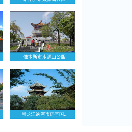
佳木斯市水源山公园
黑龙江讷河市雨亭国...